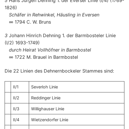
5
Hans Jürgen Dehning 1. der Everser Linie (I/4) (1769-
1826)
Schäfer in Rehwinkel, Häusling in Eversen
∞ 1794 C. W. Bruns
3
Johann Hinrich Dehning 1. der Barmbosteler Linie
(I/2) 1693-1749)
durch Heirat Vollhöfner in Barmbostel
∞ 1722 M. Brauel in Barmbostel
Die 22 Linien des Dehnernbockeler Stammes sind:
II/1
Severloh Linie
II/2
Reddinger Linie
II/3
Willighauser Linie
II/4
Wietzendorfer Linie